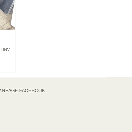
Tủ Lạnh Cũ AQUA 2 Cánh 518 Lít INVERTER Mới 98%
ANPAGE FACEBOOK