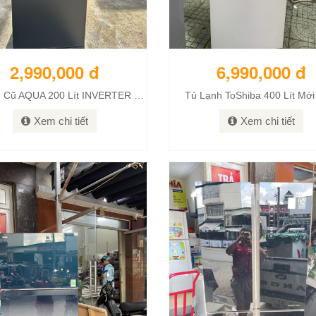
2,990,000 đ
6,990,000 đ
Tủ Lạnh Cũ AQUA 200 Lít INVERTER Mới 98%
Tủ Lạnh ToShiba 400 Lít Mớ
Xem chi tiết
Xem chi tiết