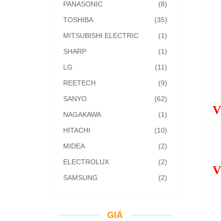
PANASONIC
(8)
TOSHIBA
(35)
MITSUBISHI ELECTRIC
(1)
SHARP
(1)
LG
(11)
REETECH
(9)
SANYO
(62)
V
NAGAKAWA
(1)
HITACHI
(10)
MIDEA
(2)
ELECTROLUX
(2)
V
SAMSUNG
(2)
GIÁ