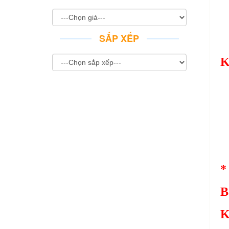
SẮP XẾP
K
*
B
K