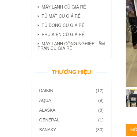
MÁY LẠNH CŨ GIÁ RẺ
TỦ MÁT CŨ GIÁ RẺ
TỦ ĐÔNG CŨ GIÁ RẺ
PHỤ KIỆN CŨ GIÁ RẺ
MÁY LẠNH CÔNG NGHIỆP - ÂM
TRẦN CŨ GIÁ RẺ
THƯƠNG HIỆU
DAIKIN
(12)
AQUA
(9)
ALASKA
(8)
GENERAL
(1)
SANAKY
(30)
MÔ