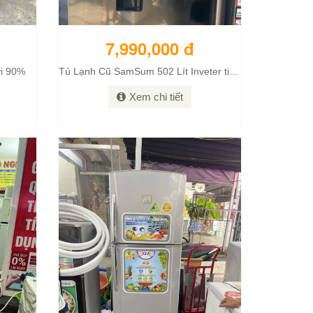
7,990,000 đ
ới 90%
Tủ Lạnh Cũ SamSum 502 Lít Inveter tiết kiệm điện mới 95%
Xem chi tiết