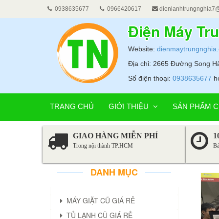
0938635677
0966420617
dienlanhtrungnghia7
Điện Máy Tr
Website:
dienmaytrungnghia
Địa chỉ: 2665 Đường Song 
Số điện thoại:
0938635677
h
TRANG CHỦ
GIỚI THIỆU
SẢN PHẨM C
GIAO HÀNG MIỄN PHÍ
1
Trong nội thành TP.HCM
Bả
DANH MỤC
MÁY GIẶT CŨ GIÁ RẺ
TỦ LẠNH CŨ GIÁ RẺ