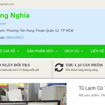
@gmail.com
ung Nghĩa
.com
Hành, Phường Tân Hưng Thuận Quận 12, TP HCM
oặc
0966420617
Ũ GIÁ RẺ
SẢN PHẨM MỚI
DỊCH VỤ
LIÊN HỆ
0 NGÀY ĐỔI TRẢ
THU LẠI SẢN PHẨM
o hành tận nơi 6-12 tháng miễn phí
Nếu khách hàng không dùng
Tủ Lạnh Cũ 
Mã sản phẩm: D