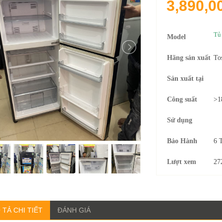
3,890,0
Tủ
Model
Hãng sản xuất
To
Sản xuất tại
Công suất
>1
Sử dụng
Bảo Hành
6 
Lượt xem
27
 TẢ CHI TIẾT
ĐÁNH GIÁ