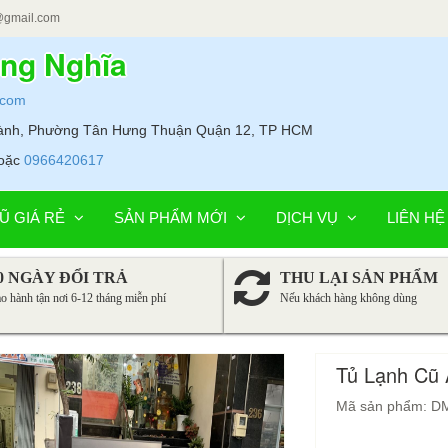
@gmail.com
ung Nghĩa
.com
Hành, Phường Tân Hưng Thuận Quận 12, TP HCM
oặc
0966420617
Ũ GIÁ RẺ
SẢN PHẨM MỚI
DỊCH VỤ
LIÊN HỆ
0 NGÀY ĐỔI TRẢ
THU LẠI SẢN PHẨM
o hành tận nơi 6-12 tháng miễn phí
Nếu khách hàng không dùng
Tủ Lạnh Cũ 
Mã sản phẩm: D