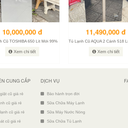
10,000,000 đ
11,490,000 đ
h Cũ TOSHIBA 650 Lít Mới 99%
Xem chi tiết
Xem chi tiết
N CUNG CẤP
DỊCH VỤ
F
iặt cũ giá rẻ
Bảo hành trọn đời
nh cũ giá rẻ
Sữa Chữa Máy Lạnh
lạnh cũ giá rẻ
Sữa Máy Nước Nóng
át cũ giá rẻ
Sữa Chữa Tủ Lạnh