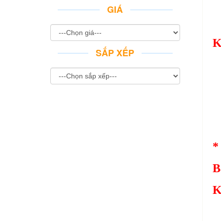
GIÁ
K
SẮP XẾP
*
B
K