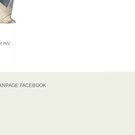
Tủ Lạnh Cũ AQUA 2 Cánh 518 Lít INVERTER Mới 98%
ANPAGE FACEBOOK