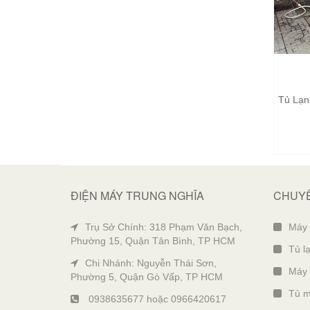
Tủ Lạn
ĐIỆN MÁY TRUNG NGHĨA
CHUYÊ
Trụ Sở Chính: 318 Phạm Văn Bạch,
Máy g
Phường 15, Quận Tân Bình, TP HCM
Tủ lạ
Chi Nhánh: Nguyễn Thái Sơn,
Máy 
Phường 5, Quận Gò Vấp, TP HCM
Tủ m
0938635677
hoặc
0966420617