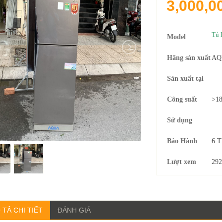
3,000,0
Tủ 
Model
Hãng sản xuất
AQ
Sản xuất tại
Công suất
>1
Sử dụng
Bảo Hành
6 T
Lượt xem
292
 TẢ CHI TIẾT
ĐÁNH GIÁ