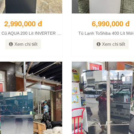
2,990,000 đ
6,990,000 đ
Tủ Lạnh Cũ AQUA 200 Lít INVERTER Mới 98%
Tủ Lạnh ToShiba 400 Lít Mớ
Xem chi tiết
Xem chi tiết