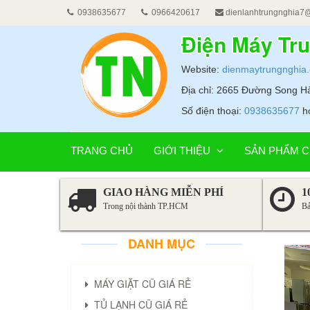
0938635677
0966420617
dienlanhtrungnghia7
Điện Máy Tr
Website:
dienmaytrungnghia
Địa chỉ: 2665 Đường Song 
Số điện thoại:
0938635677
h
TRANG CHỦ
GIỚI THIỆU
SẢN PHẨM C
GIAO HÀNG MIỄN PHÍ
1
Trong nội thành TP.HCM
Bả
DANH MỤC
MÁY GIẶT CŨ GIÁ RẺ
TỦ LẠNH CŨ GIÁ RẺ