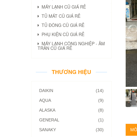
MÁY LẠNH CŨ GIÁ RẺ
TỦ MÁT CŨ GIÁ RẺ
TỦ ĐÔNG CŨ GIÁ RẺ
PHỤ KIỆN CŨ GIÁ RẺ
MÁY LẠNH CÔNG NGHIỆP - ÂM
TRẦN CŨ GIÁ RẺ
THƯƠNG HIỆU
DAIKIN
(14)
AQUA
(9)
ALASKA
(8)
GENERAL
(1)
SANAKY
(30)
MÔ