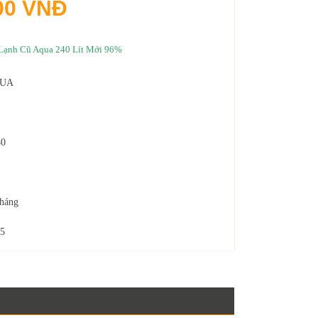
00 VNĐ
Lạnh Cũ Aqua 240 Lít Mới 96%
UA
80
háng
5