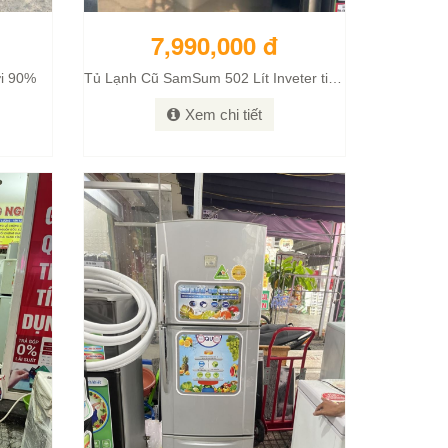
7,990,000 đ
ới 90%
Tủ Lạnh Cũ SamSum 502 Lít Inveter tiết kiệm điện mới 95%
Xem chi tiết